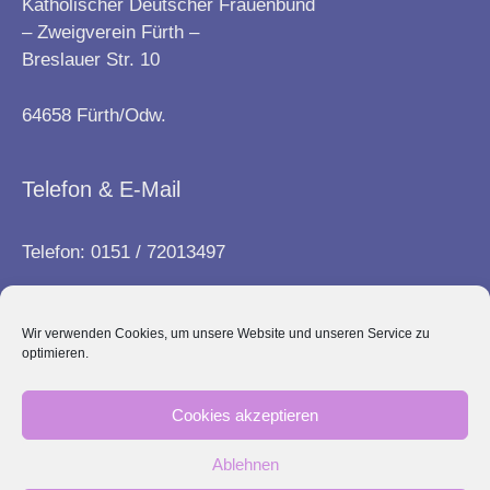
Katholischer Deutscher Frauenbund
– Zweigverein Fürth –
Breslauer Str. 10
64658 Fürth/Odw.
Telefon & E-Mail
Telefon: 0151 / 72013497
E-Mail:
info@frauenbund-fuerth.de
Wir verwenden Cookies, um unsere Website und unseren Service zu
optimieren.
Kontakt
Cookies akzeptieren
Impressum
Ablehnen
Datenschutz