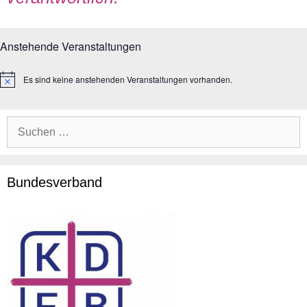
Anstehende Veranstaltungen
Es sind keine anstehenden Veranstaltungen vorhanden.
H
i
n
w
Suche
e
i
nach:
s
Bundesverband