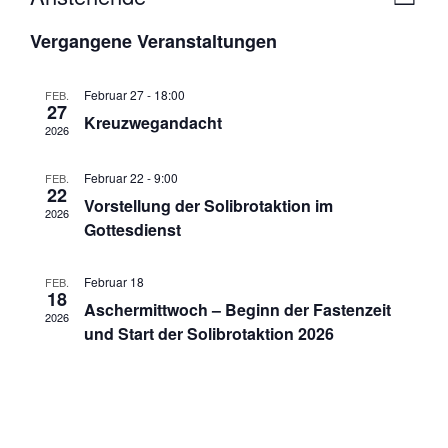
L
e
n
i
D
Vergangene Veranstaltungen
r
s
a
s
t
a
t
e
i
n
u
Februar 27 - 18:00
FEB.
27
c
s
m
Kreuzwegandacht
2026
t
h
w
a
ä
t
Februar 22 - 9:00
FEB.
l
h
22
e
Vorstellung der Solibrotaktion im
t
2026
l
Gottesdienst
n
u
e
n
-
n
g
Februar 18
FEB.
.
N
18
A
Aschermittwoch – Beginn der Fastenzeit
2026
a
n
und Start der Solibrotaktion 2026
v
s
i
i
c
g
h
a
t