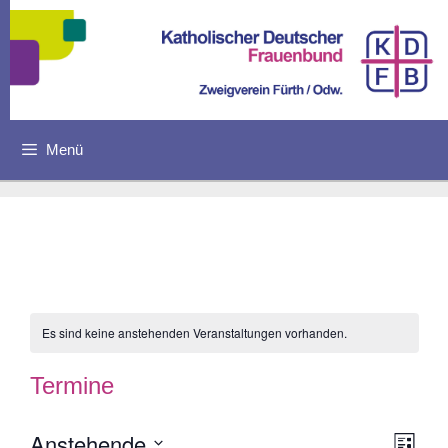
Zum
Inhalt
springen
Menü
Es sind keine anstehenden Veranstaltungen vorhanden.
Termine
Anstehende
A
V