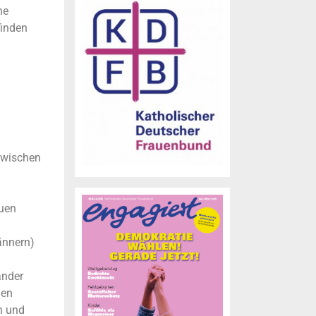
he
finden
 zwischen
auen
ännern)
ander
len
n und