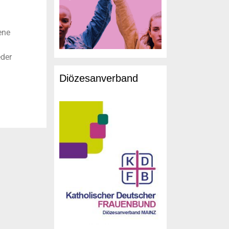
ene
der
Diözesanverband