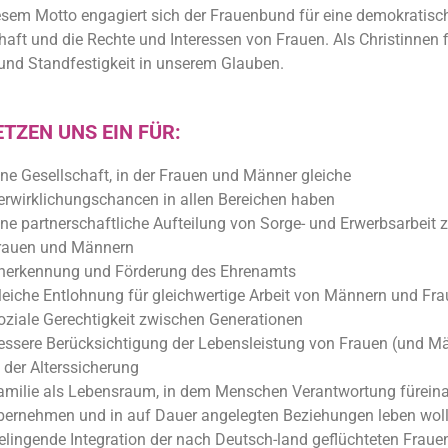
esem Motto engagiert sich der Frauenbund für eine demokratisc
haft und die Rechte und Interessen von Frauen. Als Christinnen 
 und Standfestigkeit in unserem Glauben.
ETZEN UNS EIN FÜR:
ine Gesellschaft, in der Frauen und Männer gleiche
erwirklichungschancen in allen Bereichen haben
ine partnerschaftliche Aufteilung von Sorge- und Erwerbsarbeit
rauen und Männern
nerkennung und Förderung des Ehrenamts
leiche Entlohnung für gleichwertige Arbeit von Männern und Fr
oziale Gerechtigkeit zwischen Generationen
essere Berücksichtigung der Lebensleistung von Frauen (und M
n der Alterssicherung
amilie als Lebensraum, in dem Menschen Verantwortung fürein
bernehmen und in auf Dauer angelegten Beziehungen leben wol
elingende Integration der nach Deutsch-land geflüchteten Fraue