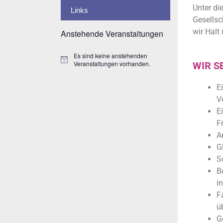
Unter di
Links
Gesellsc
wir Halt
Anstehende Veranstaltungen
Es sind keine anstehenden
H
Veranstaltungen vorhanden.
WIR S
i
n
w
E
e
V
i
s
E
F
A
G
S
B
i
F
ü
G