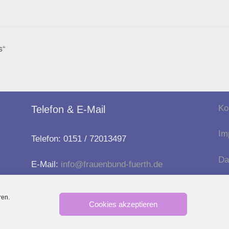
s“
Ko
Telefon & E-Mail
Im
Telefon: 0151 / 72013497
Da
E-Mail:
info@frauenbund-fuerth.de
ren.
Cookies akzeptieren