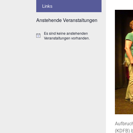
Links
Anstehende Veranstaltungen
Es sind keine anstehenden
H
Veranstaltungen vorhanden.
i
n
w
e
i
s
Aufbruch
(KDFB) b