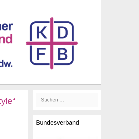
yle“
Bundesverband