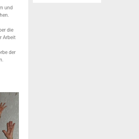
rn und
hen.
ber die
 Arbeit
rbe der
n.