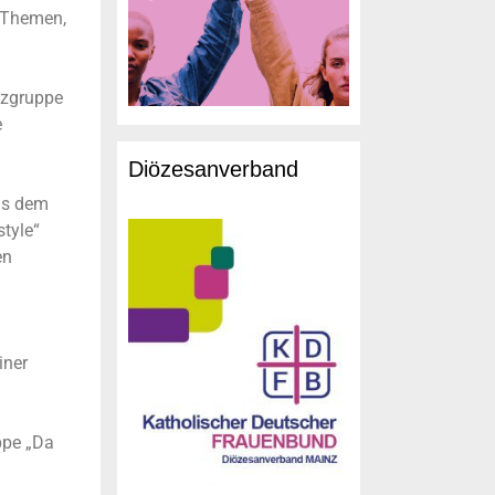
f Themen,
nzgruppe
e
Diözesanverband
us dem
tyle“
en
iner
ppe „Da