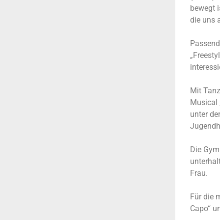
bewegt i
die uns
Passend
„Freesty
interess
Mit Tan
Musical 
unter de
Jugendh
Die Gymn
unterhal
Frau.
Für die
Capo“ un