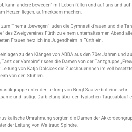
st, kann andere bewegen“ mit Leben füllen und auf uns und au
 am Herzen liegen, aufmerksam machen.
 zum Thema „bewegen“ luden die Gymnastikfrauen und die Ta
le“ des Zweigvereines Fürth zu einem unterhaltsamen Abend all
ierten Frauen herzlich ins Jugendheim in Fürth ein.
zeinlagen zu den Klängen von ABBA aus den 70er Jahren und a
„Tanz der Vampire“ rissen die Damen von der Tanzgruppe „Frees
r Leitung von Katja Dalcicek die Zuschauerinnen im voll besetzt
eim von den Stühlen.
astikgruppe unter der Leitung von Burgl Saatze bot eine sehr
tsame und lustige Darbietung über den typischen Tagesablauf e
 musikalische Umrahmung sorgten die Damen der Akkordeongru
ter der Leitung von Waltraud Spindre.