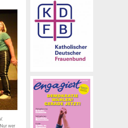
V.
„Nur wer