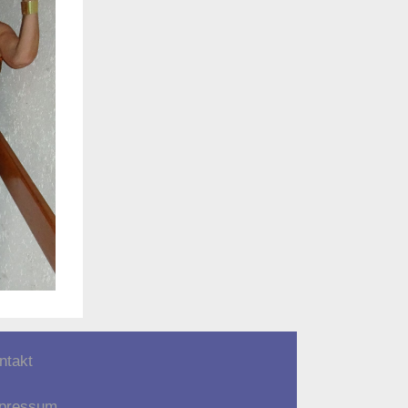
ntakt
pressum