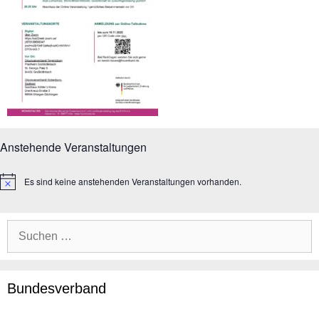
Anstehende Veranstaltungen
Es sind keine anstehenden Veranstaltungen vorhanden.
H
i
n
w
Suche
e
i
nach:
s
Bundesverband