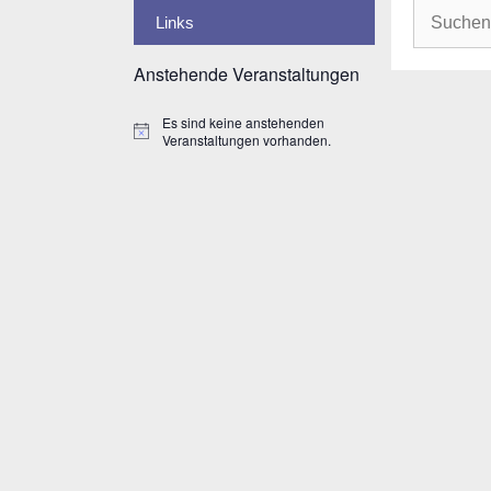
Suche
Links
nach:
Anstehende Veranstaltungen
Es sind keine anstehenden
H
Veranstaltungen vorhanden.
i
n
w
e
i
s