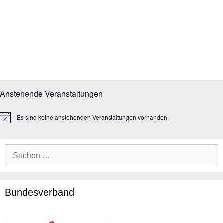
Anstehende Veranstaltungen
Es sind keine anstehenden Veranstaltungen vorhanden.
H
i
n
w
e
i
s
Bundesverband