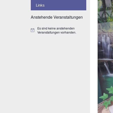
Links
Anstehende Veranstaltungen
Es sind keine anstehenden
H
Veranstaltungen vorhanden.
i
n
w
e
i
s