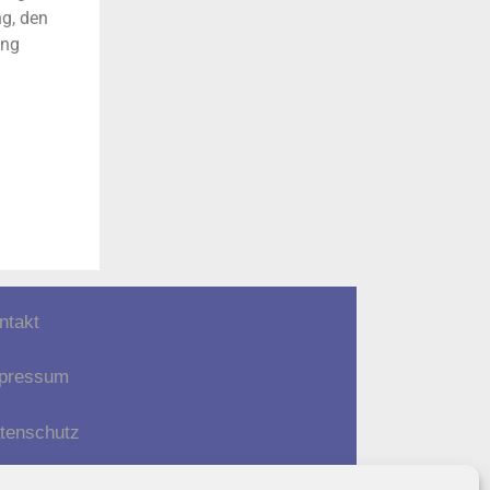
g, den
ung
ntakt
pressum
tenschutz