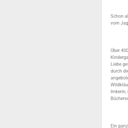
Schon al
vom Jagd
Über 400
Kinderga
Liebe ge
durch di
angebote
Wildkräu
Imkerin,
Büchers
Ein ganz