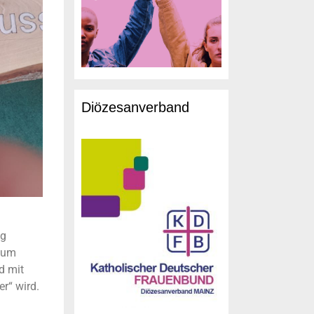
Diözesanverband
ng
zum
d mit
r“ wird.