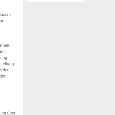
läsern
nd.
einen,
 und
gang
stellung
i der
der
nung über