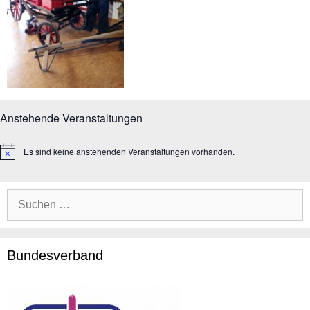
Anstehende Veranstaltungen
Es sind keine anstehenden Veranstaltungen vorhanden.
H
i
n
w
Suche
e
i
nach:
s
Bundesverband