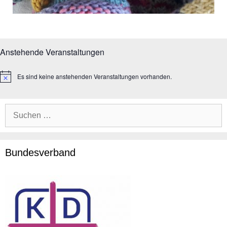
Anstehende Veranstaltungen
Es sind keine anstehenden Veranstaltungen vorhanden.
H
i
n
w
e
i
s
Bundesverband