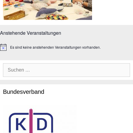
Anstehende Veranstaltungen
Es sind keine anstehenden Veranstaltungen vorhanden.
H
i
n
w
Suche
e
i
nach:
s
Bundesverband