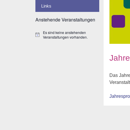
Links
Anstehende Veranstaltungen
Es sind keine anstehenden
H
Veranstaltungen vorhanden.
i
n
w
e
Jahr
i
s
Das Jahre
Veranstalt
Jahrespr