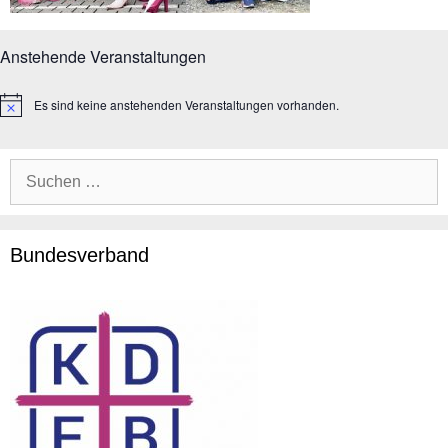
Anstehende Veranstaltungen
Es sind keine anstehenden Veranstaltungen vorhanden.
H
i
n
w
Suche
e
i
nach:
s
Bundesverband