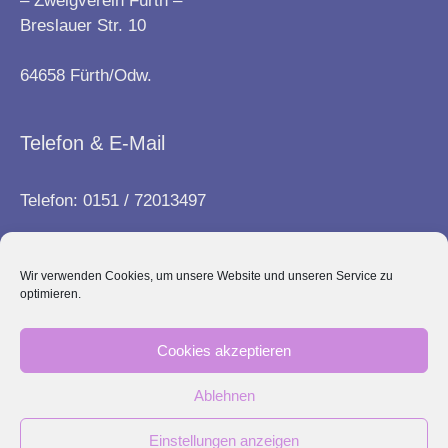
– Zweigverein Fürth –
Breslauer Str. 10
64658 Fürth/Odw.
Telefon & E-Mail
Telefon: 0151 / 72013497
E-Mail:
info@frauenbund-fuerth.de
Wir verwenden Cookies, um unsere Website und unseren Service zu
optimieren.
Kontakt
Cookies akzeptieren
Impressum
Ablehnen
Datenschutz
Einstellungen anzeigen